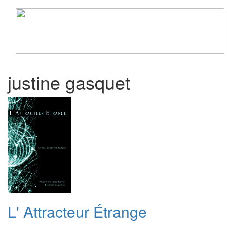
Toggle
navigati
justine gasquet
L' Attracteur Étrange