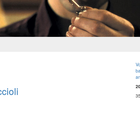
Vo
b
a
2
cioli
3