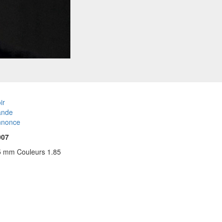
ir
ande
nnonce
007
5 mm Couleurs 1.85