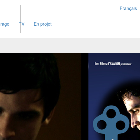
Français
trage
TV
En projet