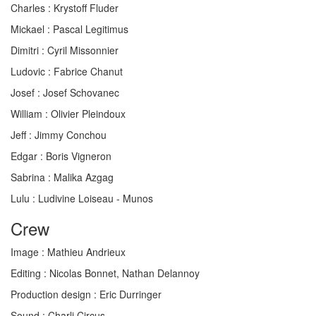
Charles :
Krystoff Fluder
Mickael :
Pascal Legitimus
Dimitri :
Cyril Missonnier
Ludovic :
Fabrice Chanut
Josef :
Josef Schovanec
William :
Olivier Pleindoux
Jeff :
Jimmy Conchou
Edgar :
Boris Vigneron
Sabrina :
Malika Azgag
Lulu :
Ludivine Loiseau - Munos
Crew
Image :
Mathieu Andrieux
Editing :
Nicolas Bonnet, Nathan Delannoy
Production design :
Eric Durringer
Sound :
Charli Circus