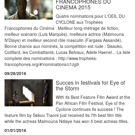
FRANCOPHONES DU
CINEMA 2015
Quatre nominations pour L'OEIL DU
CYCLONE aux Trophées
Francophones du Cinéma : Meilleur long-métrage de fiction,
meilleur scénario (Luis Marquès), meilleure actrice (Maimouna
N'Diaye) et meilleur second rôle masculin (Fargass Assandé).
Bonne chance aux nominés, la compétition est rude : Sissoko,
Cotillard, les Combattants, Lucas Belvaux, Adele Haenel... La liste
complete des nominations : http://www.trophees-
francophones.org/#!nominations/c1zg9
09/28/2016
Succes in festivals for Eye of
the Storm
With its Best Feature Film Award at the
Pan African Film Festival, Eye of the
Cyclone continues its success ! The
feature film by Sékou Traoré just received its 7th best film title
while the actress Maimouna Ndiaye has won 5 best actress titles.
01/01/2016