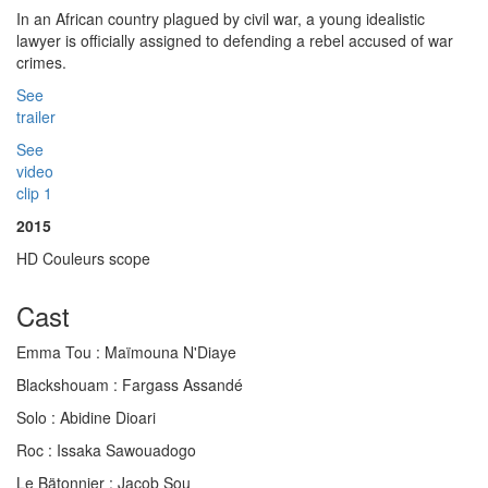
In an African country plagued by civil war, a young idealistic
lawyer is officially assigned to defending a rebel accused of war
crimes.
See
trailer
See
video
clip 1
2015
HD Couleurs scope
Cast
Emma Tou :
Maïmouna N'Diaye
Blackshouam :
Fargass Assandé
Solo :
Abidine Dioari
Roc :
Issaka Sawouadogo
Le Bätonnier :
Jacob Sou