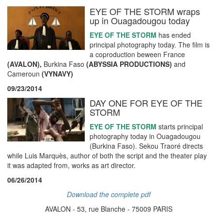
EYE OF THE STORM wraps
up in Ouagadougou today
EYE OF THE STORM
has ended
principal photography today. The film is
a coproduction beween France
(AVALON),
Burkina Faso
(ABYSSIA PRODUCTIONS)
and
Cameroun
(VYNAVY)
09/23/2014
DAY ONE FOR EYE OF THE
STORM
EYE OF THE STORM
starts principal
photography today in Ouagadougou
(Burkina Faso). Sekou Traoré directs
while Luis Marquès, author of both the script and the theater play
it was adapted from, works as art director.
06/26/2014
Download the complete pdf
AVALON - 53, rue Blanche - 75009 PARIS