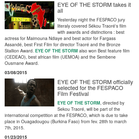
EYE OF THE STORM takes it
all
Yesterday night the FESPACO jury
literaly covered Sékou Traoré's film
with awards and distinctions : best
actress for Maimouna Ndiaye and best actor for Fargass
Assandé, best First Film for director Traoré and the Bronze
Stallion Award.
EYE OF THE STORM
also won Best feature film
(CEDEAO), best african film (UEMOA) and the Sembene
Ousmane Award.
03/08/2015
EYE OF THE STORM officially
selected for the FESPACO
Film Festival
EYE OF THE STORM
, directed by
Sekou Traoré, will be part of the
international competition at the FESPACO, which is due to take
place in Ouagadougou (Burkina Faso) from fev. 28th to march
7th, 2015.
01/23/2015